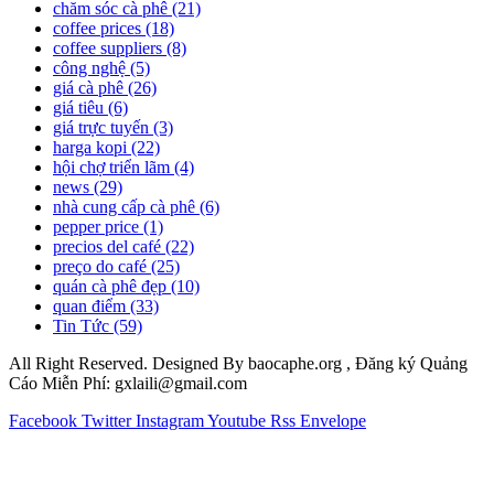
chăm sóc cà phê
(21)
coffee prices
(18)
coffee suppliers
(8)
công nghệ
(5)
giá cà phê
(26)
giá tiêu
(6)
giá trực tuyến
(3)
harga kopi
(22)
hội chợ triển lãm
(4)
news
(29)
nhà cung cấp cà phê
(6)
pepper price
(1)
precios del café
(22)
preço do café
(25)
quán cà phê đẹp
(10)
quan điểm
(33)
Tin Tức
(59)
All Right Reserved. Designed By baocaphe.org , Đăng ký Quảng
Cáo Miễn Phí: gxlaili@gmail.com
Facebook
Twitter
Instagram
Youtube
Rss
Envelope