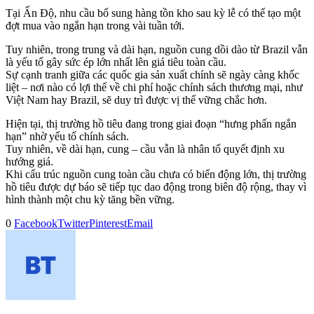
Tại Ấn Độ, nhu cầu bổ sung hàng tồn kho sau kỳ lễ có thể tạo một
đợt mua vào ngắn hạn trong vài tuần tới.
Tuy nhiên, trong trung và dài hạn, nguồn cung dồi dào từ Brazil vẫn
là yếu tố gây sức ép lớn nhất lên giá tiêu toàn cầu.
Sự cạnh tranh giữa các quốc gia sản xuất chính sẽ ngày càng khốc
liệt – nơi nào có lợi thế về chi phí hoặc chính sách thương mại, như
Việt Nam hay Brazil, sẽ duy trì được vị thế vững chắc hơn.
Hiện tại, thị trường hồ tiêu đang trong giai đoạn “hưng phấn ngắn
hạn” nhờ yếu tố chính sách.
Tuy nhiên, về dài hạn, cung – cầu vẫn là nhân tố quyết định xu
hướng giá.
Khi cấu trúc nguồn cung toàn cầu chưa có biến động lớn, thị trường
hồ tiêu được dự báo sẽ tiếp tục dao động trong biên độ rộng, thay vì
hình thành một chu kỳ tăng bền vững.
0
Facebook
Twitter
Pinterest
Email