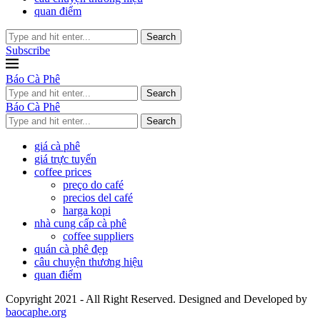
quan điểm
Search
Subscribe
Báo Cà Phê
Search
Báo Cà Phê
Search
giá cà phê
giá trực tuyến
coffee prices
preço do café
precios del café
harga kopi
nhà cung cấp cà phê
coffee suppliers
quán cà phê đẹp
câu chuyện thương hiệu
quan điểm
Copyright 2021 - All Right Reserved. Designed and Developed by
baocaphe.org