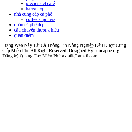
precios del café
harga kopi
nhà cung cấp cà phê
coffee suppliers
quán cà phê đẹp
câu chuyện thương hiệu
quan điểm
Trang Web Này Tất Cả Thông Tin Nông Nghiệp Đều Được Cung
Cấp Miễn Phí. All Right Reserved. Designed By baocaphe.org ,
Đăng ký Quảng Cáo Miễn Phí: gxlaili@gmail.com