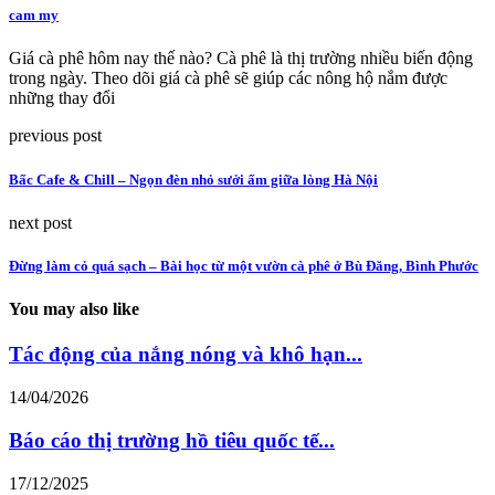
cam my
Giá cà phê hôm nay thế nào? Cà phê là thị trường nhiều biến động
trong ngày. Theo dõi giá cà phê sẽ giúp các nông hộ nắm được
những thay đổi
previous post
Bấc Cafe & Chill – Ngọn đèn nhỏ sưởi ấm giữa lòng Hà Nội
next post
Đừng làm cỏ quá sạch – Bài học từ một vườn cà phê ở Bù Đăng, Bình Phước
You may also like
Tác động của nắng nóng và khô hạn...
14/04/2026
Báo cáo thị trường hồ tiêu quốc tế...
17/12/2025