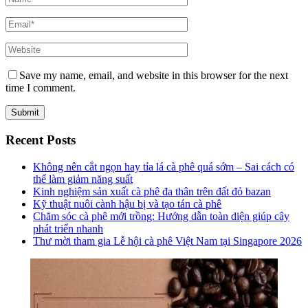
Save my name, email, and website in this browser for the next
time I comment.
Recent Posts
Không nên cắt ngọn hay tỉa lá cà phê quá sớm – Sai cách có
thể làm giảm năng suất
Kinh nghiệm sản xuất cà phê đa thân trên đất đỏ bazan
Kỹ thuật nuôi cành hậu bị và tạo tán cà phê
Chăm sóc cà phê mới trồng: Hướng dẫn toàn diện giúp cây
phát triển nhanh
Thư mời tham gia Lễ hội cà phê Việt Nam tại Singapore 2026