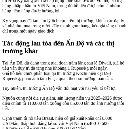
tin Hoa Kỳ đang xem xét áp dụng thuế suất 0% đối với một số mặt
hàng nhập khẩu từ Việt Nam, trong đó hồ tiêu được cho là nhóm
hàng tiềm năng được hưởng lợi.
Kỳ vọng này đã tạo tâm lý tích cực trên thị trường, khiến các đại lý
và nhà thu mua trong nước đẩy mạnh gom hàng, kéo giá tăng nhanh
chỉ trong một ngày giao dịch.
Tác động lan tỏa đến Ấn Độ và các thị
trường khác
Tại Ấn Độ, dù đang trong giai đoạn trầm lắng sau lễ Diwali, giá hồ
tiêu vẫn duy trì đà tăng nhẹ khoảng 1 Rupee/kg mỗi ngày.
Giá hồ tiêu chưa phân loại tại thị trường Kochi hiện đạt 693
Rupee/kg, phản ánh tâm lý lạc quan theo xu hướng toàn cầu.
Tuy nhiên, thị trường Ấn Độ vẫn đối mặt với hai yếu tố bất lợi:
Nguồn cung nội địa sụt giảm, sản lượng niên vụ 2025–2026 được
điều chỉnh từ 110.000 tấn xuống còn 85.000 tấn do ảnh hưởng thời
tiết.
Cạnh tranh từ hồ tiêu Brazil, hiện có giá xuất khẩu chỉ 6.000
USD/tấn, thấp hơn đáng kể so với Việt Nam (6.400–6.600
USD/tấn) và Ấn Độ (khoảng 8.000 USD/tấn).