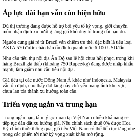
Áp lực dài hạn vẫn còn hiện hữu
Dù thị trường đang được hỗ trợ bởi yếu tố kỳ vọng, giới chuyên
môn nhận định xu hướng tăng giá khó duy trì trong dài hạn do:
Nguồn cung giá rẻ từ Brazil vẫn chiếm ưu thế, đặc biệt là tiêu loại
ASTA 570 được chào bán ổn định quanh mức 6.100 USD/tấn.
Nhu cầu tiêu thụ nội địa Ấn Độ sau lễ hội chưa hồi phục, trong khi
hàng Brazil giá thấp (khoảng 750 Rupee/kg) đang được nhập khẩu
mạnh, làm giảm nhu cầu tiêu nội địa.
Giá tiêu tại các nước Đông Nam Á khác như Indonesia, Malaysia
vẫn ổn định, cho thấy đợt tăng này chủ yếu mang tính khu vực,
chưa lan tỏa thành xu hướng toàn cầu.
Triển vọng ngắn và trung hạn
Trong ngắn hạn, tâm lý lạc quan tại Việt Nam nhiều khả năng sẽ
tiếp tục dẫn dắt xu hướng giá. Nếu chính sách thuế 0% được Hoa
Kỳ chính thức thông qua, giá tiêu Việt Nam có thể tiếp tục tăng nhẹ
trong các phiên tới nhờ kỳ vọng xuất khẩu mở rộng.