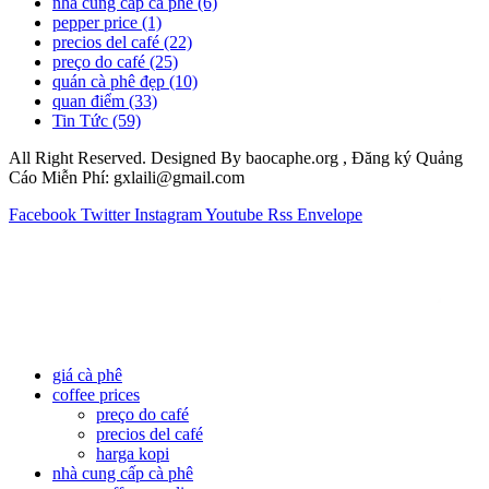
nhà cung cấp cà phê
(6)
pepper price
(1)
precios del café
(22)
preço do café
(25)
quán cà phê đẹp
(10)
quan điểm
(33)
Tin Tức
(59)
All Right Reserved. Designed By baocaphe.org , Đăng ký Quảng
Cáo Miễn Phí: gxlaili@gmail.com
Facebook
Twitter
Instagram
Youtube
Rss
Envelope
giá cà phê
coffee prices
preço do café
precios del café
harga kopi
nhà cung cấp cà phê