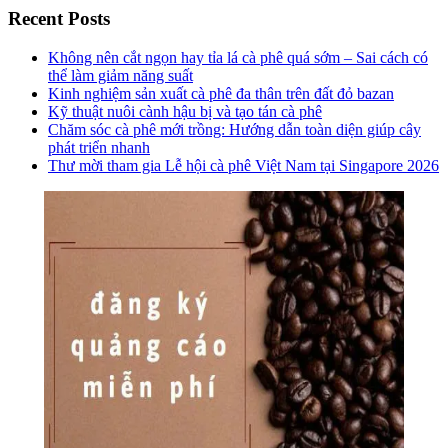
Recent Posts
Không nên cắt ngọn hay tỉa lá cà phê quá sớm – Sai cách có
thể làm giảm năng suất
Kinh nghiệm sản xuất cà phê đa thân trên đất đỏ bazan
Kỹ thuật nuôi cành hậu bị và tạo tán cà phê
Chăm sóc cà phê mới trồng: Hướng dẫn toàn diện giúp cây
phát triển nhanh
Thư mời tham gia Lễ hội cà phê Việt Nam tại Singapore 2026