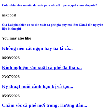
Colombia vive un año dorado para el café – pero, qué viene después?
next post
Gia Lai phát hiện cơ sở sản xuất cà phê giả quy mô lớn: Gần 5 tấn nguyên
liệu bị thu giữ
You may also like
Không nên cắt ngọn hay tỉa lá cà...
06/08/2026
Kinh nghiệm sản xuất cà phê đa thân...
23/07/2026
Kỹ thuật nuôi cành hậu bị và tạo...
05/05/2026
Chăm sóc cà phê mới trồng: Hướng dẫn...