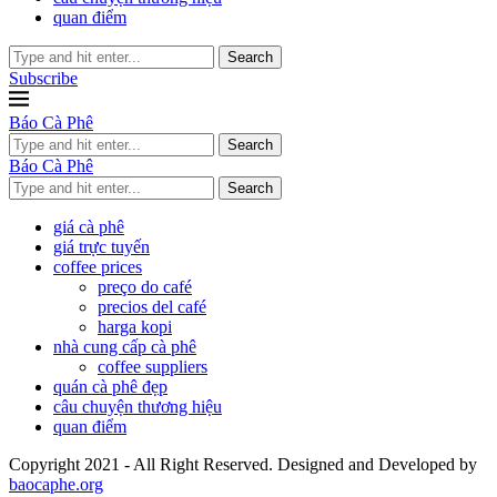
quan điểm
Search
Subscribe
Báo Cà Phê
Search
Báo Cà Phê
Search
giá cà phê
giá trực tuyến
coffee prices
preço do café
precios del café
harga kopi
nhà cung cấp cà phê
coffee suppliers
quán cà phê đẹp
câu chuyện thương hiệu
quan điểm
Copyright 2021 - All Right Reserved. Designed and Developed by
baocaphe.org