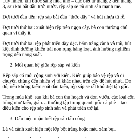
Tuy nhiên, khi bước sang mùa khô – đặc biệt từ tháng 2 đến tháng
3, sau khi bắt đầu tưới nước, rệp sáp sẽ tái sinh sản mạnh mẽ.
Đợt tưới đầu tiên: rệp sáp bắt đầu “thức dậy” và hút nhựa từ rễ.
Đợt tưới thứ hai: xuất hiện rệp trên ngọn cây, bà con thường chủ
quan vì thấy ít.
Đợt tưới thứ ba: rệp phát triển dày đặc, bám trắng cành và trái, hút
kiệt dinh dưỡng khiến trái non rụng hàng loạt, ảnh hưởng nghiêm
trọng đến năng suất.
Mối quan hệ giữa rệp sáp và kiến
Rệp sáp có mối cộng sinh với kiến. Kiến giúp bảo vệ rệp và di
chuyển chúng đến nhiều vị trí khác nhau trên cây để hút nhựa. Do
đó, nếu không kiểm soát đàn kiến, rệp sáp sẽ rất khó diệt tận gốc.
Trong mùa khô, sau khi bà con thu hoạch và dọn vườn, các loại côn
trùng như kiến, gián… thường tập trung quanh gốc cà phê – tạo
điều kiện cho rệp sáp sinh sản và phát triển trở lại.
Dấu hiệu nhận biết rệp sáp tấn công
Lá và cành xuất hiện một lớp bột trắng hoặc màu xám bụi.