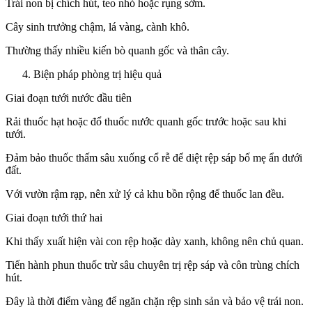
Trái non bị chích hút, teo nhỏ hoặc rụng sớm.
Cây sinh trưởng chậm, lá vàng, cành khô.
Thường thấy nhiều kiến bò quanh gốc và thân cây.
Biện pháp phòng trị hiệu quả
Giai đoạn tưới nước đầu tiên
Rải thuốc hạt hoặc đổ thuốc nước quanh gốc trước hoặc sau khi
tưới.
Đảm bảo thuốc thấm sâu xuống cổ rễ để diệt rệp sáp bố mẹ ẩn dưới
đất.
Với vườn rậm rạp, nên xử lý cả khu bồn rộng để thuốc lan đều.
Giai đoạn tưới thứ hai
Khi thấy xuất hiện vài con rệp hoặc dày xanh, không nên chủ quan.
Tiến hành phun thuốc trừ sâu chuyên trị rệp sáp và côn trùng chích
hút.
Đây là thời điểm vàng để ngăn chặn rệp sinh sản và bảo vệ trái non.