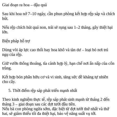
Giai đoạn ra hoa – đậu quả
Sau khi hoa nở 7–10 ngày, cần phun phòng kết hợp rệp sáp và chích
hút.
Nếu rệp chích hút quả non, trái sẽ rụng sau 1–2 tháng, gây thiệt hại
lớn.
Biện pháp hỗ trợ
Dùng vòi áp lực cao thổi bay hoa khô và tàn dư – loại bỏ nơi trú
ngụ của rệp.
Giữ vườn thông thoáng, tỉa cành hợp lý, hạn chế nơi ẩn nấp của côn
trùng.
Kết hợp bón phân hữu cơ và vi sinh, tăng sức đề kháng tự nhiên
cho cây.
Thời điểm rệp sáp phát triển mạnh nhất
Theo kinh nghiệm thực tế, rệp sáp phát sinh mạnh từ tháng 2 đến
tháng 3 – giai đoạn sau các đợt tưới đầu tiên.
Nếu bà con phòng ngừa sớm, đặc biệt từ đợt tưới thứ nhất và thứ
hai, sẽ giảm thiểu tối đa thiệt hại, bảo vệ năng suất vụ tới.