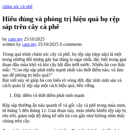
chăm sóc cà phê
Hiểu đúng và phòng trị hiệu quả bọ rệp
sáp trên cây cà phê
by
cam my
25/10/2025
written by
cam my
25/10/2025
0 comments
Trong quá trình chăm sóc cây cà phê, bọ rệp sáp (dẹp sáp) là một
trong những đối tượng gây hại đáng lo ngại nhất, đặc biệt trong giai
đoạn đầu mùa khô và khi cây bắt đầu tưới nước. Nhiều bà con thắc
mắc: “Con rệp sáp phát triển mạnh nhất vào thời điểm nào, và làm
sao để phòng trị hiệu quả?”
Bài viết này sẽ giúp bà con hiểu rõ vòng đời, đặc tính sinh sản và
cách quản lý rệp sáp một cách hiệu quả, bền vững.
Đặc điểm và thời điểm phát sinh mạnh
Rệp sáp thường ẩn náu quanh rễ và gốc cây cà phê trong mùa mưa,
từ tháng 5 đến tháng 12. Giai đoạn này, mưa nhiều khiến rệp sáp bị
rửa trôi, giảm mật độ đáng kể nên bà con gần như không nhìn thấy
chúng trên cây.