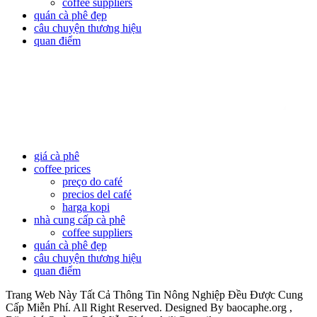
coffee suppliers
quán cà phê đẹp
câu chuyện thương hiệu
quan điểm
giá cà phê
coffee prices
preço do café
precios del café
harga kopi
nhà cung cấp cà phê
coffee suppliers
quán cà phê đẹp
câu chuyện thương hiệu
quan điểm
Trang Web Này Tất Cả Thông Tin Nông Nghiệp Đều Được Cung
Cấp Miễn Phí. All Right Reserved. Designed By baocaphe.org ,