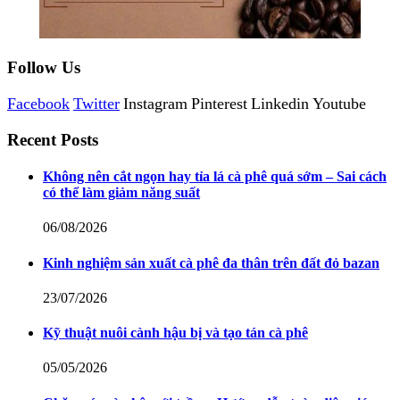
Follow Us
Facebook
Twitter
Instagram
Pinterest
Linkedin
Youtube
Recent Posts
Không nên cắt ngọn hay tỉa lá cà phê quá sớm – Sai cách
có thể làm giảm năng suất
06/08/2026
Kinh nghiệm sản xuất cà phê đa thân trên đất đỏ bazan
23/07/2026
Kỹ thuật nuôi cành hậu bị và tạo tán cà phê
05/05/2026