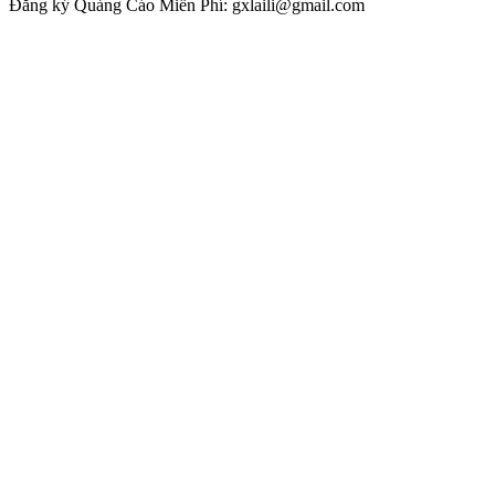
Đăng ký Quảng Cáo Miễn Phí: gxlaili@gmail.com