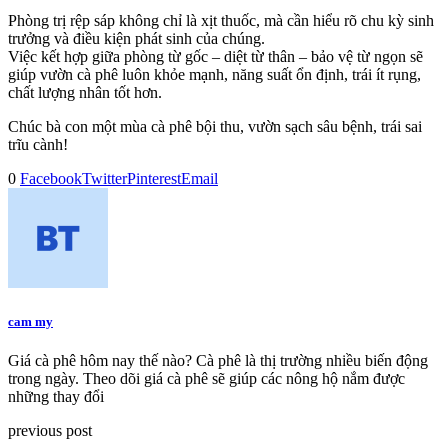
Phòng trị rệp sáp không chỉ là xịt thuốc, mà cần hiểu rõ chu kỳ sinh
trưởng và điều kiện phát sinh của chúng.
Việc kết hợp giữa phòng từ gốc – diệt từ thân – bảo vệ từ ngọn sẽ
giúp vườn cà phê luôn khỏe mạnh, năng suất ổn định, trái ít rụng,
chất lượng nhân tốt hơn.
Chúc bà con một mùa cà phê bội thu, vườn sạch sâu bệnh, trái sai
trĩu cành!
0
Facebook
Twitter
Pinterest
Email
cam my
Giá cà phê hôm nay thế nào? Cà phê là thị trường nhiều biến động
trong ngày. Theo dõi giá cà phê sẽ giúp các nông hộ nắm được
những thay đổi
previous post