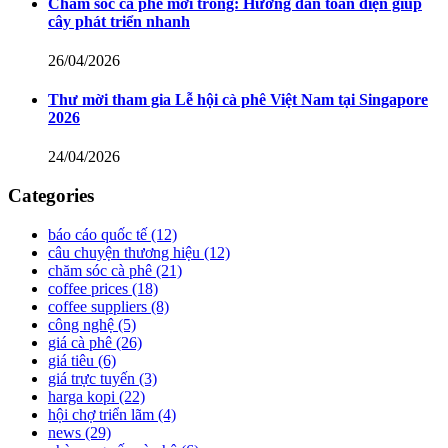
Chăm sóc cà phê mới trồng: Hướng dẫn toàn diện giúp
cây phát triển nhanh
26/04/2026
Thư mời tham gia Lễ hội cà phê Việt Nam tại Singapore
2026
24/04/2026
Categories
báo cáo quốc tế
(12)
câu chuyện thương hiệu
(12)
chăm sóc cà phê
(21)
coffee prices
(18)
coffee suppliers
(8)
công nghệ
(5)
giá cà phê
(26)
giá tiêu
(6)
giá trực tuyến
(3)
harga kopi
(22)
hội chợ triển lãm
(4)
news
(29)