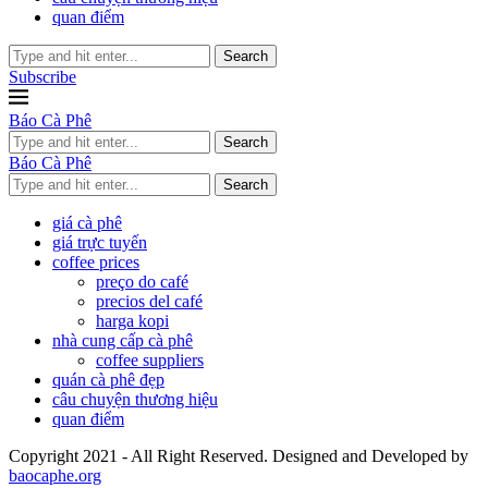
quan điểm
Search
Subscribe
Báo Cà Phê
Search
Báo Cà Phê
Search
giá cà phê
giá trực tuyến
coffee prices
preço do café
precios del café
harga kopi
nhà cung cấp cà phê
coffee suppliers
quán cà phê đẹp
câu chuyện thương hiệu
quan điểm
Copyright 2021 - All Right Reserved. Designed and Developed by
baocaphe.org