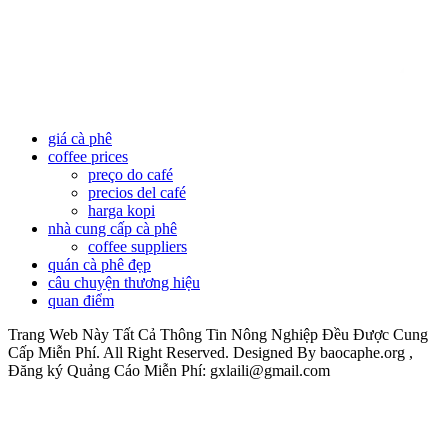
giá cà phê
coffee prices
preço do café
precios del café
harga kopi
nhà cung cấp cà phê
coffee suppliers
quán cà phê đẹp
câu chuyện thương hiệu
quan điểm
Trang Web Này Tất Cả Thông Tin Nông Nghiệp Đều Được Cung
Cấp Miễn Phí. All Right Reserved. Designed By baocaphe.org ,
Đăng ký Quảng Cáo Miễn Phí: gxlaili@gmail.com