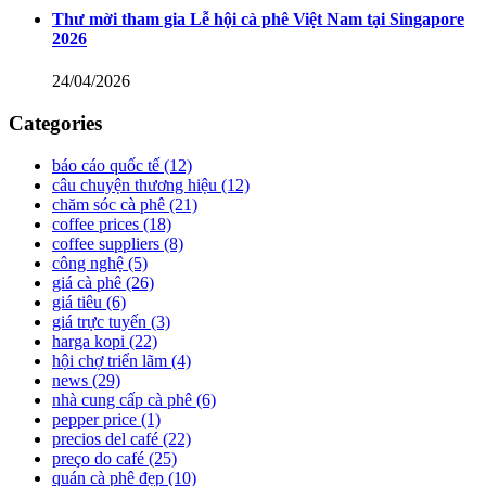
Thư mời tham gia Lễ hội cà phê Việt Nam tại Singapore
2026
24/04/2026
Categories
báo cáo quốc tế
(12)
câu chuyện thương hiệu
(12)
chăm sóc cà phê
(21)
coffee prices
(18)
coffee suppliers
(8)
công nghệ
(5)
giá cà phê
(26)
giá tiêu
(6)
giá trực tuyến
(3)
harga kopi
(22)
hội chợ triển lãm
(4)
news
(29)
nhà cung cấp cà phê
(6)
pepper price
(1)
precios del café
(22)
preço do café
(25)
quán cà phê đẹp
(10)