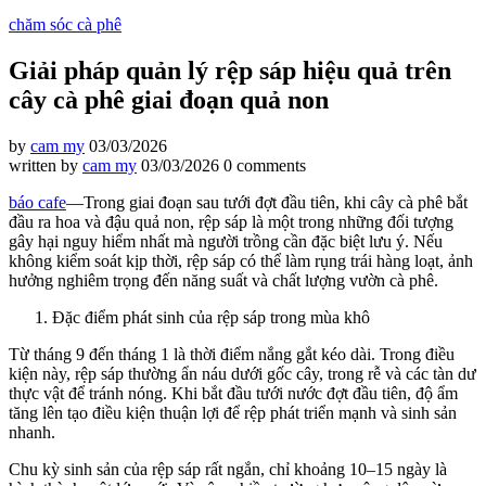
chăm sóc cà phê
Giải pháp quản lý rệp sáp hiệu quả trên
cây cà phê giai đoạn quả non
by
cam my
03/03/2026
written by
cam my
03/03/2026
0 comments
báo cafe
—Trong giai đoạn sau tưới đợt đầu tiên, khi cây cà phê bắt
đầu ra hoa và đậu quả non, rệp sáp là một trong những đối tượng
gây hại nguy hiểm nhất mà người trồng cần đặc biệt lưu ý. Nếu
không kiểm soát kịp thời, rệp sáp có thể làm rụng trái hàng loạt, ảnh
hưởng nghiêm trọng đến năng suất và chất lượng vườn cà phê.
Đặc điểm phát sinh của rệp sáp trong mùa khô
Từ tháng 9 đến tháng 1 là thời điểm nắng gắt kéo dài. Trong điều
kiện này, rệp sáp thường ẩn náu dưới gốc cây, trong rễ và các tàn dư
thực vật để tránh nóng. Khi bắt đầu tưới nước đợt đầu tiên, độ ẩm
tăng lên tạo điều kiện thuận lợi để rệp phát triển mạnh và sinh sản
nhanh.
Chu kỳ sinh sản của rệp sáp rất ngắn, chỉ khoảng 10–15 ngày là