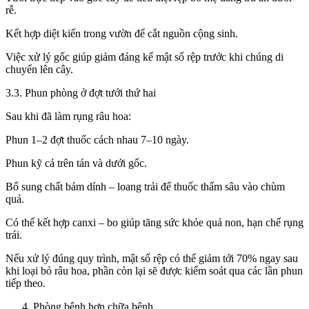
rễ.
Kết hợp diệt kiến trong vườn để cắt nguồn cộng sinh.
Việc xử lý gốc giúp giảm đáng kể mật số rệp trước khi chúng di
chuyển lên cây.
3.3. Phun phòng ở đợt tưới thứ hai
Sau khi đã làm rụng râu hoa:
Phun 1–2 đợt thuốc cách nhau 7–10 ngày.
Phun kỹ cả trên tán và dưới gốc.
Bổ sung chất bám dính – loang trải để thuốc thấm sâu vào chùm
quả.
Có thể kết hợp canxi – bo giúp tăng sức khỏe quả non, hạn chế rụng
trái.
Nếu xử lý đúng quy trình, mật số rệp có thể giảm tới 70% ngay sau
khi loại bỏ râu hoa, phần còn lại sẽ được kiểm soát qua các lần phun
tiếp theo.
Phòng bệnh hơn chữa bệnh