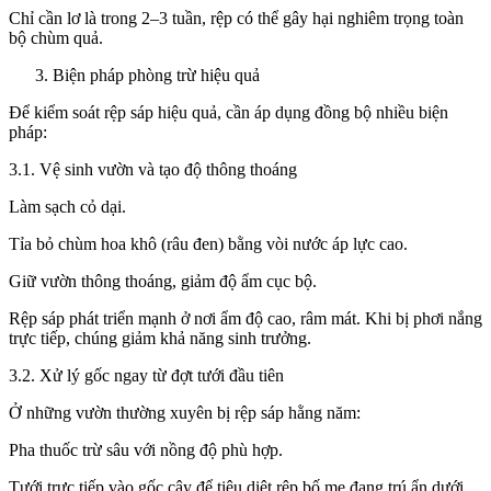
Chỉ cần lơ là trong 2–3 tuần, rệp có thể gây hại nghiêm trọng toàn
bộ chùm quả.
Biện pháp phòng trừ hiệu quả
Để kiểm soát rệp sáp hiệu quả, cần áp dụng đồng bộ nhiều biện
pháp:
3.1. Vệ sinh vườn và tạo độ thông thoáng
Làm sạch cỏ dại.
Tỉa bỏ chùm hoa khô (râu đen) bằng vòi nước áp lực cao.
Giữ vườn thông thoáng, giảm độ ẩm cục bộ.
Rệp sáp phát triển mạnh ở nơi ẩm độ cao, râm mát. Khi bị phơi nắng
trực tiếp, chúng giảm khả năng sinh trưởng.
3.2. Xử lý gốc ngay từ đợt tưới đầu tiên
Ở những vườn thường xuyên bị rệp sáp hằng năm:
Pha thuốc trừ sâu với nồng độ phù hợp.
Tưới trực tiếp vào gốc cây để tiêu diệt rệp bố mẹ đang trú ẩn dưới