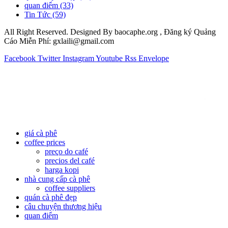
quan điểm
(33)
Tin Tức
(59)
All Right Reserved. Designed By baocaphe.org , Đăng ký Quảng
Cáo Miễn Phí: gxlaili@gmail.com
Facebook
Twitter
Instagram
Youtube
Rss
Envelope
giá cà phê
coffee prices
preço do café
precios del café
harga kopi
nhà cung cấp cà phê
coffee suppliers
quán cà phê đẹp
câu chuyện thương hiệu
quan điểm