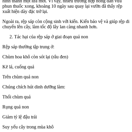
hình thành một lứa mới. Vì vậy, nhiều trường hợp nông dân vừa
phun thuốc xong, khoảng 10 ngày sau quay lại vườn đã thấy rệp
xuất hiện dày đặc trở lại.
Ngoài ra, rệp sáp còn cộng sinh với kiến. Kiến bảo vệ và giúp rệp di
chuyển lên cây, làm tốc độ lây lan càng nhanh hơn.
Tác hại của rệp sáp ở giai đoạn quả non
Rệp sáp thường tập trung ở:
Chùm hoa khô còn sót lại (râu đen)
Kẽ lá, cuống quả
Trên chùm quả non
Chúng chích hút dinh dưỡng làm:
Thối chùm quả
Rụng quả non
Giảm tỷ lệ đậu trái
Suy yếu cây trong mùa khô