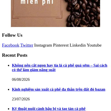
Follow Us
Facebook
Twitter
Instagram
Pinterest
Linkedin
Youtube
Recent Posts
Không nên cắt ngọn hay tỉa lá cà phê quá sớm – Sai cách
có thể làm giảm năng suất
06/08/2026
Kinh nghiệm sản xuất cà phê đa thân trên đất đỏ bazan
23/07/2026
Kỹ thuật nuôi cành hậu bị và tạo tán cà phê