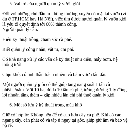
Vai trò của người quản lý vườn giỏi
Đối với những chủ đầu tư không thường xuyên có mặt tại vườn (ví
dụ ở TP.HCM hay Hà Nội), việc tìm được người quản lý vườn giỏi
là yếu tố quyết định tới 60% thành công.
Người quản lý cần:
Hiểu kỹ thuật trồng, chăm sóc cà phê.
Biết quản lý công nhân, vật tư, chi phí.
Có khả năng xử lý các vấn đề kỹ thuật như điện, máy bơm, hệ
thống tưới.
Chịu khó, có tinh thần trách nhiệm và bám vườn lâu dài.
Một người quản lý giỏi có thể giúp tăng năng suất 1 tấn cà
phê/ha/năm. Với 10 ha, đó là 10 tấn cà phê, tương đương 1 tỷ đồng
lợi nhuận tăng thêm – gấp nhiều lần chi phí thuê quản lý giỏi.
Một số lưu ý kỹ thuật trong mùa khô
Giữ cỏ hợp lý: Không nên để cỏ cao hơn cây cà phê. Khi cỏ cao
ngang cây, cần phát cỏ và tấp ủ ngay tại gốc, giúp giữ ẩm và bảo vệ
bộ rễ.