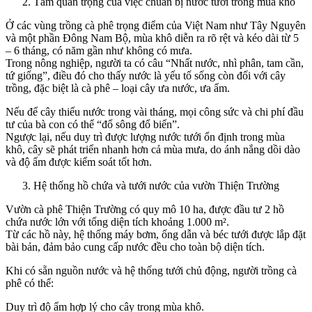
Tầm quan trọng của việc chuẩn bị nước tưới trong mùa khô
Ở các vùng trồng cà phê trọng điểm của Việt Nam như Tây Nguyên
và một phần Đông Nam Bộ, mùa khô diễn ra rõ rệt và kéo dài từ 5
– 6 tháng, có năm gần như không có mưa.
Trong nông nghiệp, người ta có câu “Nhất nước, nhì phân, tam cần,
tứ giống”, điều đó cho thấy nước là yếu tố sống còn đối với cây
trồng, đặc biệt là cà phê – loại cây ưa nước, ưa ẩm.
Nếu để cây thiếu nước trong vài tháng, mọi công sức và chi phí đầu
tư của bà con có thể “đổ sông đổ biển”.
Ngược lại, nếu duy trì được lượng nước tưới ổn định trong mùa
khô, cây sẽ phát triển nhanh hơn cả mùa mưa, do ánh nắng dồi dào
và độ ẩm được kiểm soát tốt hơn.
Hệ thống hồ chứa và tưới nước của vườn Thiện Trường
Vườn cà phê Thiện Trường có quy mô 10 ha, được đầu tư 2 hồ
chứa nước lớn với tổng diện tích khoảng 1.000 m².
Từ các hồ này, hệ thống máy bơm, ống dẫn và béc tưới được lắp đặt
bài bản, đảm bảo cung cấp nước đều cho toàn bộ diện tích.
Khi có sẵn nguồn nước và hệ thống tưới chủ động, người trồng cà
phê có thể:
Duy trì độ ẩm hợp lý cho cây trong mùa khô.