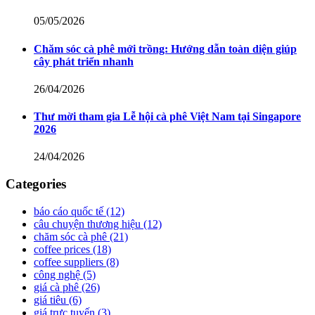
05/05/2026
Chăm sóc cà phê mới trồng: Hướng dẫn toàn diện giúp
cây phát triển nhanh
26/04/2026
Thư mời tham gia Lễ hội cà phê Việt Nam tại Singapore
2026
24/04/2026
Categories
báo cáo quốc tế
(12)
câu chuyện thương hiệu
(12)
chăm sóc cà phê
(21)
coffee prices
(18)
coffee suppliers
(8)
công nghệ
(5)
giá cà phê
(26)
giá tiêu
(6)
giá trực tuyến
(3)