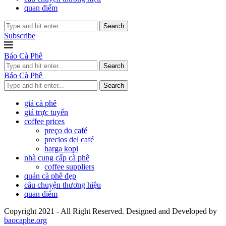
quan điểm
Search
Subscribe
Báo Cà Phê
Search
Báo Cà Phê
Search
giá cà phê
giá trực tuyến
coffee prices
preço do café
precios del café
harga kopi
nhà cung cấp cà phê
coffee suppliers
quán cà phê đẹp
câu chuyện thương hiệu
quan điểm
Copyright 2021 - All Right Reserved. Designed and Developed by
baocaphe.org