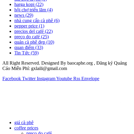
harga kopi
(22)
hội chợ triển lãm
(4)
news
(29)
nhà cung cấp cà phê
(6)
pepper price
(1)
precios del café
(22)
preço do café
(25)
quán cà phê đẹp
(10)
quan điểm
(33)
Tin Tức
(59)
All Right Reserved. Designed By baocaphe.org , Đăng ký Quảng
Cáo Miễn Phí: gxlaili@gmail.com
Facebook
Twitter
Instagram
Youtube
Rss
Envelope
giá cà phê
coffee prices
preço do café