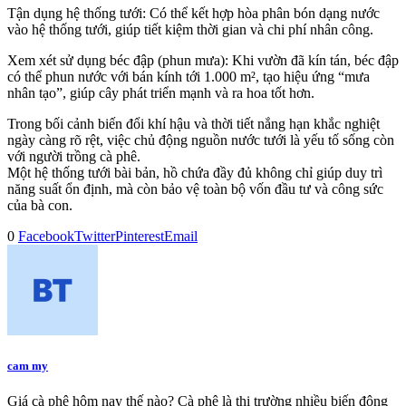
Tận dụng hệ thống tưới: Có thể kết hợp hòa phân bón dạng nước
vào hệ thống tưới, giúp tiết kiệm thời gian và chi phí nhân công.
Xem xét sử dụng béc đập (phun mưa): Khi vườn đã kín tán, béc đập
có thể phun nước với bán kính tới 1.000 m², tạo hiệu ứng “mưa
nhân tạo”, giúp cây phát triển mạnh và ra hoa tốt hơn.
Trong bối cảnh biến đổi khí hậu và thời tiết nắng hạn khắc nghiệt
ngày càng rõ rệt, việc chủ động nguồn nước tưới là yếu tố sống còn
với người trồng cà phê.
Một hệ thống tưới bài bản, hồ chứa đầy đủ không chỉ giúp duy trì
năng suất ổn định, mà còn bảo vệ toàn bộ vốn đầu tư và công sức
của bà con.
0
Facebook
Twitter
Pinterest
Email
cam my
Giá cà phê hôm nay thế nào? Cà phê là thị trường nhiều biến động