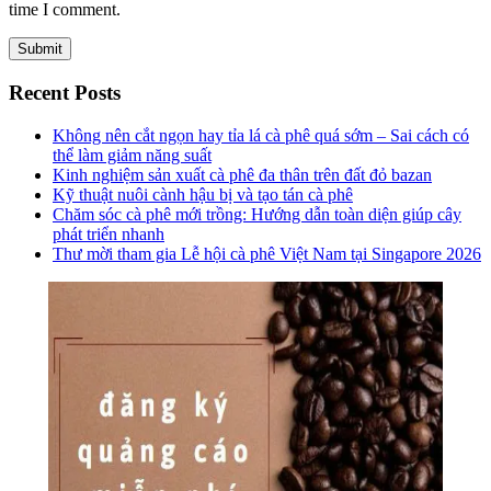
time I comment.
Recent Posts
Không nên cắt ngọn hay tỉa lá cà phê quá sớm – Sai cách có
thể làm giảm năng suất
Kinh nghiệm sản xuất cà phê đa thân trên đất đỏ bazan
Kỹ thuật nuôi cành hậu bị và tạo tán cà phê
Chăm sóc cà phê mới trồng: Hướng dẫn toàn diện giúp cây
phát triển nhanh
Thư mời tham gia Lễ hội cà phê Việt Nam tại Singapore 2026