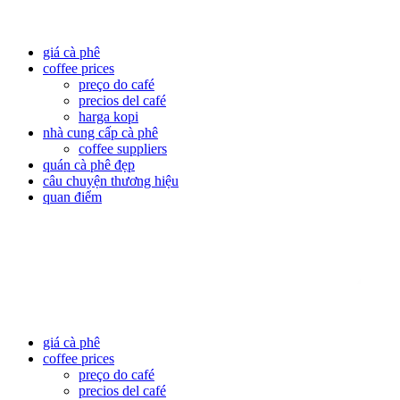
giá cà phê
coffee prices
preço do café
precios del café
harga kopi
nhà cung cấp cà phê
coffee suppliers
quán cà phê đẹp
câu chuyện thương hiệu
quan điểm
giá cà phê
coffee prices
preço do café
precios del café