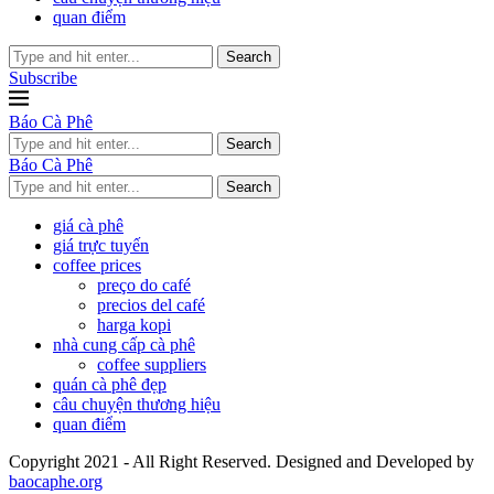
quan điểm
Search
Subscribe
Báo Cà Phê
Search
Báo Cà Phê
Search
giá cà phê
giá trực tuyến
coffee prices
preço do café
precios del café
harga kopi
nhà cung cấp cà phê
coffee suppliers
quán cà phê đẹp
câu chuyện thương hiệu
quan điểm
Copyright 2021 - All Right Reserved. Designed and Developed by
baocaphe.org