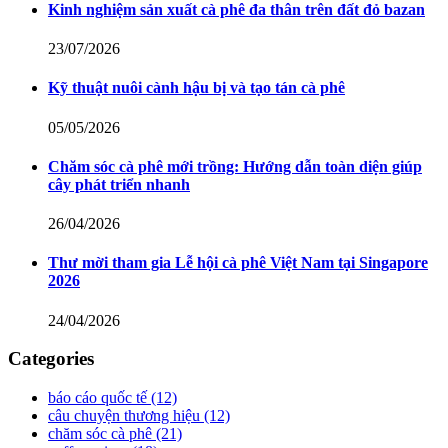
Kinh nghiệm sản xuất cà phê đa thân trên đất đỏ bazan
23/07/2026
Kỹ thuật nuôi cành hậu bị và tạo tán cà phê
05/05/2026
Chăm sóc cà phê mới trồng: Hướng dẫn toàn diện giúp
cây phát triển nhanh
26/04/2026
Thư mời tham gia Lễ hội cà phê Việt Nam tại Singapore
2026
24/04/2026
Categories
báo cáo quốc tế
(12)
câu chuyện thương hiệu
(12)
chăm sóc cà phê
(21)