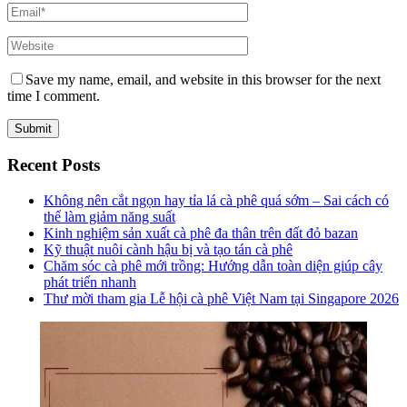
Save my name, email, and website in this browser for the next
time I comment.
Recent Posts
Không nên cắt ngọn hay tỉa lá cà phê quá sớm – Sai cách có
thể làm giảm năng suất
Kinh nghiệm sản xuất cà phê đa thân trên đất đỏ bazan
Kỹ thuật nuôi cành hậu bị và tạo tán cà phê
Chăm sóc cà phê mới trồng: Hướng dẫn toàn diện giúp cây
phát triển nhanh
Thư mời tham gia Lễ hội cà phê Việt Nam tại Singapore 2026