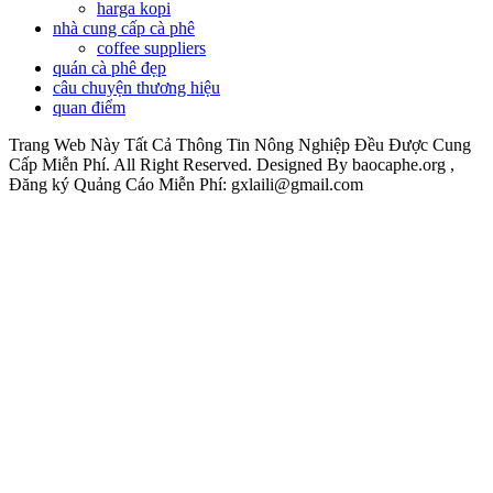
harga kopi
nhà cung cấp cà phê
coffee suppliers
quán cà phê đẹp
câu chuyện thương hiệu
quan điểm
Trang Web Này Tất Cả Thông Tin Nông Nghiệp Đều Được Cung
Cấp Miễn Phí. All Right Reserved. Designed By baocaphe.org ,
Đăng ký Quảng Cáo Miễn Phí: gxlaili@gmail.com