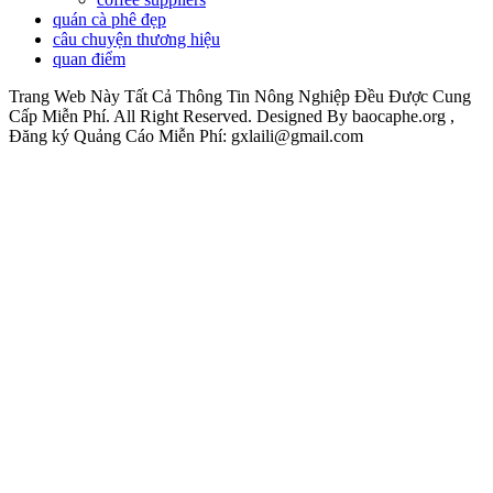
quán cà phê đẹp
câu chuyện thương hiệu
quan điểm
Trang Web Này Tất Cả Thông Tin Nông Nghiệp Đều Được Cung
Cấp Miễn Phí. All Right Reserved. Designed By baocaphe.org ,
Đăng ký Quảng Cáo Miễn Phí: gxlaili@gmail.com