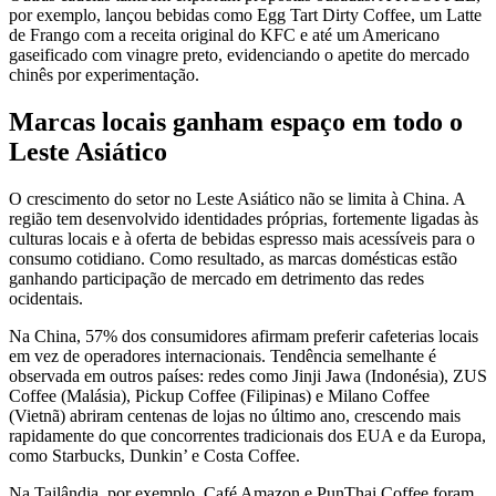
por exemplo, lançou bebidas como Egg Tart Dirty Coffee, um Latte
de Frango com a receita original do KFC e até um Americano
gaseificado com vinagre preto, evidenciando o apetite do mercado
chinês por experimentação.
Marcas locais ganham espaço em todo o
Leste Asiático
O crescimento do setor no Leste Asiático não se limita à China. A
região tem desenvolvido identidades próprias, fortemente ligadas às
culturas locais e à oferta de bebidas espresso mais acessíveis para o
consumo cotidiano. Como resultado, as marcas domésticas estão
ganhando participação de mercado em detrimento das redes
ocidentais.
Na China, 57% dos consumidores afirmam preferir cafeterias locais
em vez de operadores internacionais. Tendência semelhante é
observada em outros países: redes como Jinji Jawa (Indonésia), ZUS
Coffee (Malásia), Pickup Coffee (Filipinas) e Milano Coffee
(Vietnã) abriram centenas de lojas no último ano, crescendo mais
rapidamente do que concorrentes tradicionais dos EUA e da Europa,
como Starbucks, Dunkin’ e Costa Coffee.
Na Tailândia, por exemplo, Café Amazon e PunThai Coffee foram