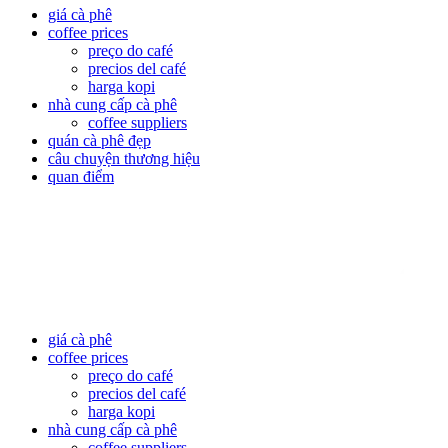
giá cà phê
coffee prices
preço do café
precios del café
harga kopi
nhà cung cấp cà phê
coffee suppliers
quán cà phê đẹp
câu chuyện thương hiệu
quan điểm
giá cà phê
coffee prices
preço do café
precios del café
harga kopi
nhà cung cấp cà phê
coffee suppliers