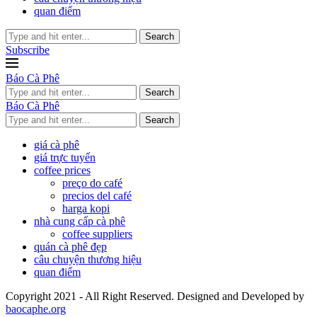
quan điểm
Search
Subscribe
Báo Cà Phê
Search
Báo Cà Phê
Search
giá cà phê
giá trực tuyến
coffee prices
preço do café
precios del café
harga kopi
nhà cung cấp cà phê
coffee suppliers
quán cà phê đẹp
câu chuyện thương hiệu
quan điểm
Copyright 2021 - All Right Reserved. Designed and Developed by
baocaphe.org