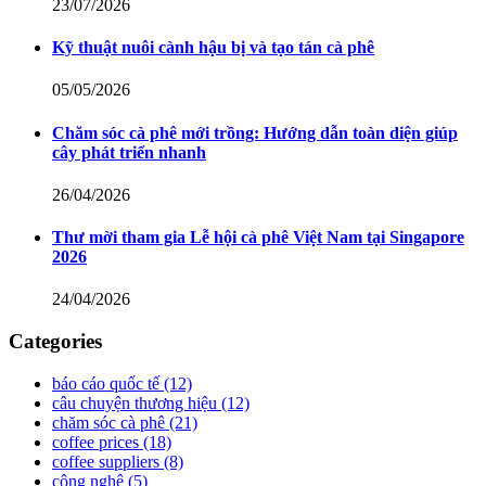
23/07/2026
Kỹ thuật nuôi cành hậu bị và tạo tán cà phê
05/05/2026
Chăm sóc cà phê mới trồng: Hướng dẫn toàn diện giúp
cây phát triển nhanh
26/04/2026
Thư mời tham gia Lễ hội cà phê Việt Nam tại Singapore
2026
24/04/2026
Categories
báo cáo quốc tế
(12)
câu chuyện thương hiệu
(12)
chăm sóc cà phê
(21)
coffee prices
(18)
coffee suppliers
(8)
công nghệ
(5)