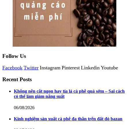
Follow Us
Facebook
Twitter
Instagram
Pinterest
Linkedin
Youtube
Recent Posts
Không nên cắt ngọn hay tỉa lá cà phê quá sớm – Sai cách
có thể làm giảm năng suất
06/08/2026
Kinh nghiệm sản xuất cà phê đa thân trên đất đỏ bazan