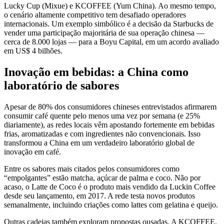
Lucky Cup (Mixue) e KCOFFEE (Yum China). Ao mesmo tempo,
o cenário altamente competitivo tem desafiado operadores
internacionais. Um exemplo simbólico é a decisão da Starbucks de
vender uma participação majoritária de sua operação chinesa —
cerca de 8.000 lojas — para a Boyu Capital, em um acordo avaliado
em US$ 4 bilhões.
Inovação em bebidas: a China como
laboratório de sabores
Apesar de 80% dos consumidores chineses entrevistados afirmarem
consumir café quente pelo menos uma vez por semana (e 25%
diariamente), as redes locais vêm apostando fortemente em bebidas
frias, aromatizadas e com ingredientes não convencionais. Isso
transformou a China em um verdadeiro laboratório global de
inovação em café.
Entre os sabores mais citados pelos consumidores como
“empolgantes” estão matcha, açúcar de palma e coco. Não por
acaso, o Latte de Coco é o produto mais vendido da Luckin Coffee
desde seu lançamento, em 2017. A rede testa novos produtos
semanalmente, incluindo criações como lattes com gelatina e queijo.
Outras cadeias também exploram propostas ousadas. A KCOFFEE,