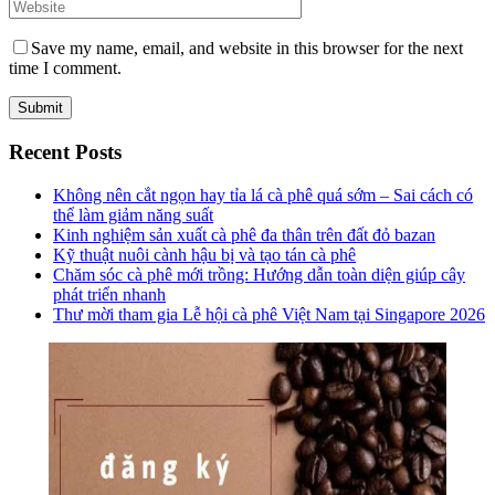
Save my name, email, and website in this browser for the next
time I comment.
Recent Posts
Không nên cắt ngọn hay tỉa lá cà phê quá sớm – Sai cách có
thể làm giảm năng suất
Kinh nghiệm sản xuất cà phê đa thân trên đất đỏ bazan
Kỹ thuật nuôi cành hậu bị và tạo tán cà phê
Chăm sóc cà phê mới trồng: Hướng dẫn toàn diện giúp cây
phát triển nhanh
Thư mời tham gia Lễ hội cà phê Việt Nam tại Singapore 2026