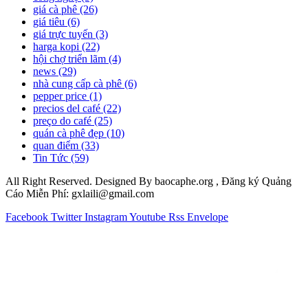
giá cà phê
(26)
giá tiêu
(6)
giá trực tuyến
(3)
harga kopi
(22)
hội chợ triển lãm
(4)
news
(29)
nhà cung cấp cà phê
(6)
pepper price
(1)
precios del café
(22)
preço do café
(25)
quán cà phê đẹp
(10)
quan điểm
(33)
Tin Tức
(59)
All Right Reserved. Designed By baocaphe.org , Đăng ký Quảng
Cáo Miễn Phí: gxlaili@gmail.com
Facebook
Twitter
Instagram
Youtube
Rss
Envelope