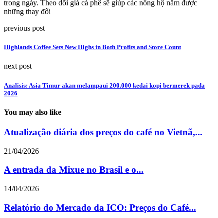
trong ngày. Theo dõi giá cà phê sẽ giúp các nông hộ nắm được
những thay đổi
previous post
Highlands Coffee Sets New Highs in Both Profits and Store Count
next post
Analisis: Asia Timur akan melampaui 200.000 kedai kopi bermerek pada
2026
You may also like
Atualização diária dos preços do café no Vietnã,...
21/04/2026
A entrada da Mixue no Brasil e o...
14/04/2026
Relatório do Mercado da ICO: Preços do Café...