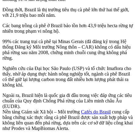
Đồng thời, Brazil là thị trường tiêu thụ cà phê lớn thứ hai thế giới,
với 21,9 triệu bao mỗi năm.
Các bang trồng cà phê ở Brazil bảo tồn hơn 43,9 triệu hecta rừng tự
nhiên trong phạm vi nông hộ.
99% các trang trại cà phê tại Minas Gerais (đã đăng ký trong Hệ
thống Đăng ký Môi trường Nông thôn – CAR) không có dấu hiệu
phá rừng sau năm 2008, chứng minh chuỗi cung ứng không phá
rừng.
Nghiên cứu của Đại học São Paulo (USP) và tổ chức Imaflora cho
thấy, nhờ áp dụng thực hành nông nghiệp tốt, ngành cà phê Brazil
có thể giữ lại lượng carbon trong đất nhiều hơn lượng phát thải ra
không khí.
Ngoài ra, Brazil hiện là quốc gia đi đầu trong việc đáp ứng các tiêu
chuẩn của Quy định Chống Phá rừng của Liên minh châu Âu
(EUDR).
Nền tảng Giám sát Xã hội – Môi trường
Cafés do Brasil
cung cấp
bằng chứng xác thực rằng cà phê Brazil được sản xuất hợp pháp và
không liên quan đến phá rừng, dựa trên các cơ sở dữ liệu công khai
như Prodes và MapBiomas Alerta.