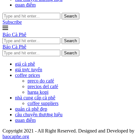
quan điểm
Search
Subscribe
Báo Cà Phê
Search
Báo Cà Phê
Search
giá cà phê
giá trực tuyến
coffee prices
preço do café
precios del café
harga kopi
nhà cung cấp cà phê
coffee suppliers
quán cà phê đẹp
câu chuyện thương hiệu
quan điểm
Copyright 2021 - All Right Reserved. Designed and Developed by
baocaphe.org