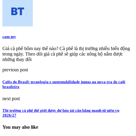
cam my
Giá cà phê hôm nay thế nào? Cà phê là thị trường nhiều biến động
trong ngày. Theo dõi giá cà phê sẽ giúp các nông hộ nắm được
những thay đổi
previous post
Cafés do Brasil: tecnologia e sustentabilidade juntas na nova era do café
brasileiro
next post
Thị trường cà phê thế giới được dự báo tái cân bằng mạnh từ niên vụ
2026/27
You may also like