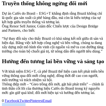
Truyền thống không ngừng đổi mới
Dự án Cafés do Brasil – ESG+T khẳng định rằng Brazil không chỉ
là quốc gia sản xuất cà phê hàng đầu, mà còn là biểu tượng của sự
kết hợp giữa truyền thống và tương lai.
Ông Renor Sell Junior, Giám đốc Chiến lược của Design Bridge
and Partners, cho biết:
“Sự thay đổi này cho thấy Brazil có khả năng kết nối giữa di sản và
hiện đại. Bằng việc kết hợp công nghệ và bền vững, chúng ta đang
xây dựng một mô hình tôn vinh cội nguồn và mở ra con đường tăng
trưởng cho toàn bộ chuỗi giá trị, từ nông dân đến người tiêu dùng.”
Hướng đến tương lai bền vững và sáng tạo
Với khái niệm ESG+T, cà phê Brazil thể hiện cam kết phát triển bền
vững thông qua đổi mới công nghệ, đồng thời đề cao con người,
môi trường và trách nhiệm xã hội.
Thông điệp mới – “Gieo trồng đổi mới, gặt hái phát triển” – chính là
tinh thần cốt lõi của thương hiệu Cafés do Brasil trong kỷ nguyên
mới: gìn giữ quá khứ, đổi mới hiện tại và hướng đến tương lai.
0
Facebook
Twitter
Pinterest
Email