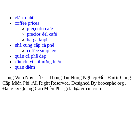
giá cà phê
coffee prices
preço do café
precios del café
harga kopi
nhà cung cấp cà phê
coffee suppliers
quán cà phê đẹp
câu chuyện thương hiệu
quan điểm
Trang Web Này Tất Cả Thông Tin Nông Nghiệp Đều Được Cung
Cấp Miễn Phí. All Right Reserved. Designed By baocaphe.org ,
Đăng ký Quảng Cáo Miễn Phí: gxlaili@gmail.com