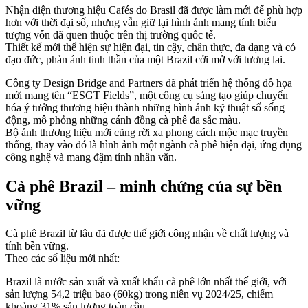
Nhận diện thương hiệu Cafés do Brasil đã được làm mới để phù hợp
hơn với thời đại số, nhưng vẫn giữ lại hình ảnh mang tính biểu
tượng vốn đã quen thuộc trên thị trường quốc tế.
Thiết kế mới thể hiện sự hiện đại, tin cậy, chân thực, đa dạng và có
đạo đức, phản ánh tinh thần của một Brazil cởi mở với tương lai.
Công ty Design Bridge and Partners đã phát triển hệ thống đồ họa
mới mang tên “ESGT Fields”, một công cụ sáng tạo giúp chuyển
hóa ý tưởng thương hiệu thành những hình ảnh kỹ thuật số sống
động, mô phỏng những cánh đồng cà phê đa sắc màu.
Bộ ảnh thương hiệu mới cũng rời xa phong cách mộc mạc truyền
thống, thay vào đó là hình ảnh một ngành cà phê hiện đại, ứng dụng
công nghệ và mang đậm tính nhân văn.
Cà phê Brazil – minh chứng của sự bền
vững
Cà phê Brazil từ lâu đã được thế giới công nhận về chất lượng và
tính bền vững.
Theo các số liệu mới nhất:
Brazil là nước sản xuất và xuất khẩu cà phê lớn nhất thế giới, với
sản lượng 54,2 triệu bao (60kg) trong niên vụ 2024/25, chiếm
khoảng 31% sản lượng toàn cầu.