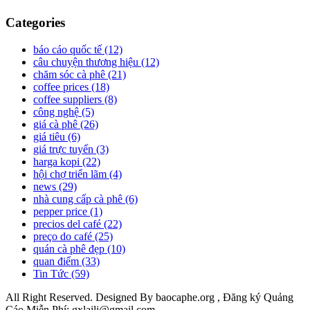
Categories
báo cáo quốc tế
(12)
câu chuyện thương hiệu
(12)
chăm sóc cà phê
(21)
coffee prices
(18)
coffee suppliers
(8)
công nghệ
(5)
giá cà phê
(26)
giá tiêu
(6)
giá trực tuyến
(3)
harga kopi
(22)
hội chợ triển lãm
(4)
news
(29)
nhà cung cấp cà phê
(6)
pepper price
(1)
precios del café
(22)
preço do café
(25)
quán cà phê đẹp
(10)
quan điểm
(33)
Tin Tức
(59)
All Right Reserved. Designed By baocaphe.org , Đăng ký Quảng
Cáo Miễn Phí: gxlaili@gmail.com