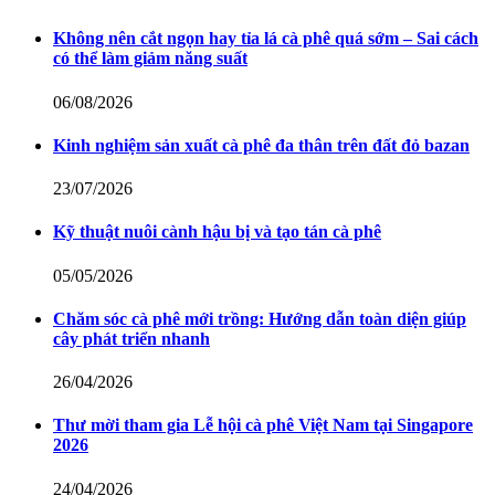
Không nên cắt ngọn hay tỉa lá cà phê quá sớm – Sai cách
có thể làm giảm năng suất
06/08/2026
Kinh nghiệm sản xuất cà phê đa thân trên đất đỏ bazan
23/07/2026
Kỹ thuật nuôi cành hậu bị và tạo tán cà phê
05/05/2026
Chăm sóc cà phê mới trồng: Hướng dẫn toàn diện giúp
cây phát triển nhanh
26/04/2026
Thư mời tham gia Lễ hội cà phê Việt Nam tại Singapore
2026
24/04/2026