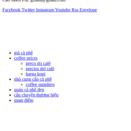
Facebook
Twitter
Instagram
Youtube
Rss
Envelope
giá cà phê
coffee prices
preço do café
precios del café
harga kopi
nhà cung cấp cà phê
coffee suppliers
quán cà phê đẹp
câu chuyện thương hiệu
quan điểm