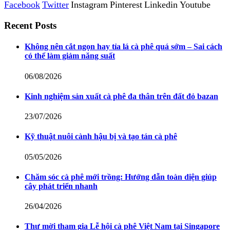
Facebook
Twitter
Instagram
Pinterest
Linkedin
Youtube
Recent Posts
Không nên cắt ngọn hay tỉa lá cà phê quá sớm – Sai cách
có thể làm giảm năng suất
06/08/2026
Kinh nghiệm sản xuất cà phê đa thân trên đất đỏ bazan
23/07/2026
Kỹ thuật nuôi cành hậu bị và tạo tán cà phê
05/05/2026
Chăm sóc cà phê mới trồng: Hướng dẫn toàn diện giúp
cây phát triển nhanh
26/04/2026
Thư mời tham gia Lễ hội cà phê Việt Nam tại Singapore