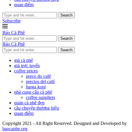
quan điểm
Search
Subscribe
Báo Cà Phê
Search
Báo Cà Phê
Search
giá cà phê
giá trực tuyến
coffee prices
preço do café
precios del café
harga kopi
nhà cung cấp cà phê
coffee suppliers
quán cà phê đẹp
câu chuyện thương hiệu
quan điểm
Copyright 2021 - All Right Reserved. Designed and Developed by
baocaphe.org