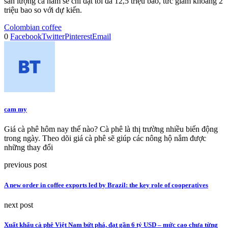
sản lượng cả năm sẽ chỉ đạt tối đa 12,5 triệu bao, tức giảm khoảng 2
triệu bao so với dự kiến.
Colombian coffee
0
Facebook
Twitter
Pinterest
Email
cam my
Giá cà phê hôm nay thế nào? Cà phê là thị trường nhiều biến động
trong ngày. Theo dõi giá cà phê sẽ giúp các nông hộ nắm được
những thay đổi
previous post
A new order in coffee exports led by Brazil: the key role of cooperatives
next post
Xuất khẩu cà phê Việt Nam bứt phá, đạt gần 6 tỷ USD – mức cao chưa từng