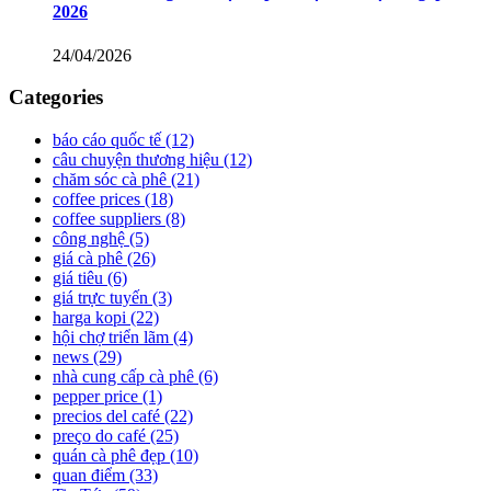
2026
24/04/2026
Categories
báo cáo quốc tế
(12)
câu chuyện thương hiệu
(12)
chăm sóc cà phê
(21)
coffee prices
(18)
coffee suppliers
(8)
công nghệ
(5)
giá cà phê
(26)
giá tiêu
(6)
giá trực tuyến
(3)
harga kopi
(22)
hội chợ triển lãm
(4)
news
(29)
nhà cung cấp cà phê
(6)
pepper price
(1)
precios del café
(22)
preço do café
(25)
quán cà phê đẹp
(10)
quan điểm
(33)