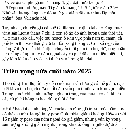
từ việc giá cà phê giảm. “Tháng 4, giá đạt mức kỷ lục 4
USD/pound, nhưng nay đã giảm khoảng 1 USD, tức giảm 25%.
Nhờ sản lượng tăng, tác động từ giá giảm đã được bù đắp một
phần”, ông Valencia nói.
Tuy nhiên, chuyên gia cà phê Guillermo Trujillo lại cho rằng mức
tăng sản lượng tháng 7 chỉ là con số ảo do ảnh hưởng của thời tiết.
“Do mưa kéo dài, việc thu hoạch ở khu vực phía nam bị chậm, cà
phê lẽ ra thu vào tháng 5-6 lại dồn sang tháng 7. Con số đẹp của
tháng 7 thực chất chỉ là dịch chuyển thời gian thu hoạch”, ông phân
tích. Ông cũng lưu ý năm ngoái cây cà phê đã chịu nhiều thiệt hại,
gây khó khăn cho việc cải thiện sản lượng lâu dài.
Triển vọng nửa cuối năm 2025
Theo ông Trujillo, từ nay đến cuối năm sản lượng có thể giảm, đặc
biệt là vụ thu hoạch nửa cuối năm vốn phụ thuộc vào khu vực miền
Trung – nơi chịu ảnh hưởng nghiêm trọng của mưa kéo dài khiến
cây cà phê không ra hoa đúng thời điểm.
Về dự báo tài chính, ông Valencia cho rằng giá trị vụ mùa năm nay
có thể đạt trên 14 nghìn tỷ peso Colombia, giảm khoảng 10% so với
16 nghìn tỷ peso của năm ngoái do giá giảm, nhưng vẫn kỳ vọng
sản lượng không giảm mạnh. Trong khi đó, ông Trujillo dự đoán