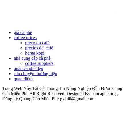
giá cà phê
coffee prices
preço do café
precios del café
harga kopi
nhà cung cấp cà phê
coffee suppliers
quán cà phê đẹp
câu chuyện thương hiệu
quan điểm
Trang Web Này Tất Cả Thông Tin Nông Nghiệp Đều Được Cung
Cấp Miễn Phí. All Right Reserved. Designed By baocaphe.org ,
Đăng ký Quảng Cáo Miễn Phí: gxlaili@gmail.com