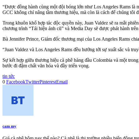
“Được đồng hành cùng một đội bóng lớn như Los Angeles Rams là min
GCC không chỉ nâng tầm thương hiệu, mà còn là cách để chúng tôi đạ
Trong khuôn khổ hợp tác độc quyền này, Juan Valdez sẽ ra mắt phiên
chương trình “Tái hiện ảnh cũ” và Media Day sẽ được phát hành trên
Bà Jennifer Prince, Giám đốc thương mại của Los Angeles Rams chia
“Juan Valdez và Los Angeles Rams đều hướng tới sự xuất sắc và truy
Sự kết hợp giữa thương hiệu cà phê hàng đầu Colombia và một trong 
bước đi đậm chất văn hóa và đầy triển vọng.
tin tức
0
Facebook
Twitter
Pinterest
Email
cam my
Giá cà phê hôm nay thế nào? Cà phê là thị trường nhiều biến động t