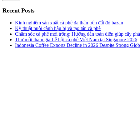
Recent Posts
Kinh nghiệm sản xuất cà phê đa thân trên đất đỏ bazan
Kỹ thuật nuôi cành hậu bị và tạo tán cà phê
Chăm sóc cà phê mới trồng: Hướng dẫn toàn diện giúp cây phát
Thư mời tham gia Lễ hội cà phê Việt Nam tại Singapore 2026
Indonesia Coffee Exports Decline in 2026 Despite Strong Glo