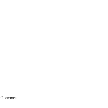
.
e I comment.