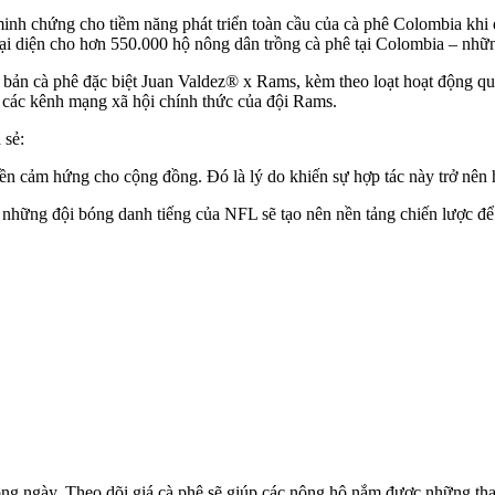
h chứng cho tiềm năng phát triển toàn cầu của cà phê Colombia khi 
i diện cho hơn 550.000 hộ nông dân trồng cà phê tại Colombia – những
 bản cà phê đặc biệt Juan Valdez® x Rams, kèm theo loạt hoạt động qu
 các kênh mạng xã hội chính thức của đội Rams.
 sẻ:
ền cảm hứng cho cộng đồng. Đó là lý do khiến sự hợp tác này trở nên
những đội bóng danh tiếng của NFL sẽ tạo nên nền tảng chiến lược để
rong ngày. Theo dõi giá cà phê sẽ giúp các nông hộ nắm được những th