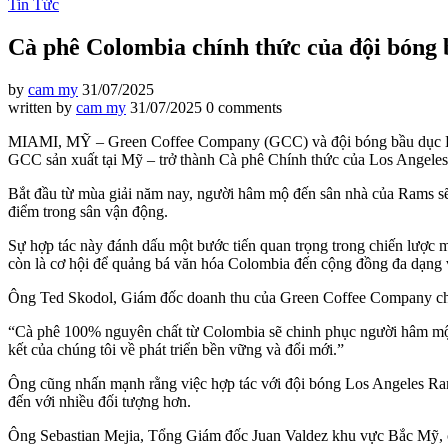
Tin Tức
Cà phê Colombia chính thức của đội bóng
by
cam my
31/07/2025
written by
cam my
31/07/2025
0 comments
MIAMI, MỸ – Green Coffee Company (GCC) và đội bóng bầu dục Los A
GCC sản xuất tại Mỹ – trở thành Cà phê Chính thức của Los Angele
Bắt đầu từ mùa giải năm nay, người hâm mộ đến sân nhà của Rams sẽ
điểm trong sân vận động.
Sự hợp tác này đánh dấu một bước tiến quan trọng trong chiến lược 
còn là cơ hội để quảng bá văn hóa Colombia đến cộng đồng đa dạng và
Ông Ted Skodol, Giám đốc doanh thu của Green Coffee Company ch
“Cà phê 100% nguyên chất từ Colombia sẽ chinh phục người hâm mộ 
kết của chúng tôi về phát triển bền vững và đổi mới.”
Ông cũng nhấn mạnh rằng việc hợp tác với đội bóng Los Angeles Rams
đến với nhiều đối tượng hơn.
Ông Sebastian Mejia, Tổng Giám đốc Juan Valdez khu vực Bắc Mỹ, c