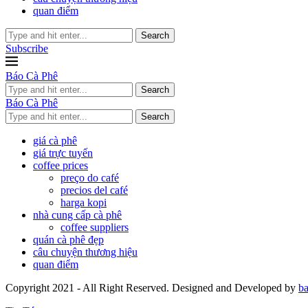
quan điểm
Search
Subscribe
Báo Cà Phê
Search
Báo Cà Phê
Search
giá cà phê
giá trực tuyến
coffee prices
preço do café
precios del café
harga kopi
nhà cung cấp cà phê
coffee suppliers
quán cà phê đẹp
câu chuyện thương hiệu
quan điểm
Copyright 2021 - All Right Reserved. Designed and Developed by
b