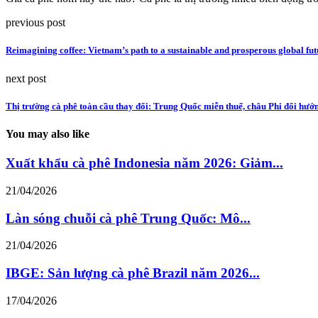
previous post
Reimagining coffee: Vietnam’s path to a sustainable and prosperous global fut
next post
Thị trường cà phê toàn cầu thay đổi: Trung Quốc miễn thuế, châu Phi đổi hướ
You may also like
Xuất khẩu cà phê Indonesia năm 2026: Giảm...
21/04/2026
Làn sóng chuỗi cà phê Trung Quốc: Mô...
21/04/2026
IBGE: Sản lượng cà phê Brazil năm 2026...
17/04/2026