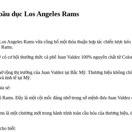
 bầu dục Los Angeles Rams
ngeles Rams vừa công bố một thỏa thuận hợp tác chiến lược kéo dài
s Rams.
 có cơ hội thưởng thức cà phê Juan Valdez 100% nguyên chất từ Colom
mở rộng thị trường của Juan Valdez tại Bắc Mỹ. Thương hiệu không ch
 tinh tế tại Mỹ.
ia sẻ:
Rams. Đây là một cột mốc đáng nhớ trong sứ mệnh đưa Juan Valdez đế
 là một chương mới trong hành trình toàn cầu hóa của thương hiệu, đ
ho biết: