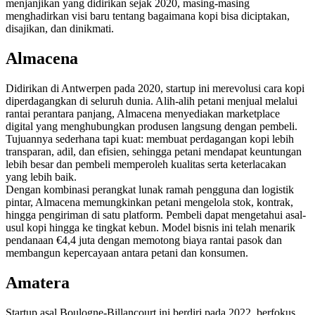
menjanjikan yang didirikan sejak 2020, masing-masing
menghadirkan visi baru tentang bagaimana kopi bisa diciptakan,
disajikan, dan dinikmati.
Almacena
Didirikan di Antwerpen pada 2020, startup ini merevolusi cara kopi
diperdagangkan di seluruh dunia. Alih-alih petani menjual melalui
rantai perantara panjang, Almacena menyediakan marketplace
digital yang menghubungkan produsen langsung dengan pembeli.
Tujuannya sederhana tapi kuat: membuat perdagangan kopi lebih
transparan, adil, dan efisien, sehingga petani mendapat keuntungan
lebih besar dan pembeli memperoleh kualitas serta keterlacakan
yang lebih baik.
Dengan kombinasi perangkat lunak ramah pengguna dan logistik
pintar, Almacena memungkinkan petani mengelola stok, kontrak,
hingga pengiriman di satu platform. Pembeli dapat mengetahui asal-
usul kopi hingga ke tingkat kebun. Model bisnis ini telah menarik
pendanaan €4,4 juta dengan memotong biaya rantai pasok dan
membangun kepercayaan antara petani dan konsumen.
Amatera
Startup asal Boulogne-Billancourt ini berdiri pada 2022, berfokus