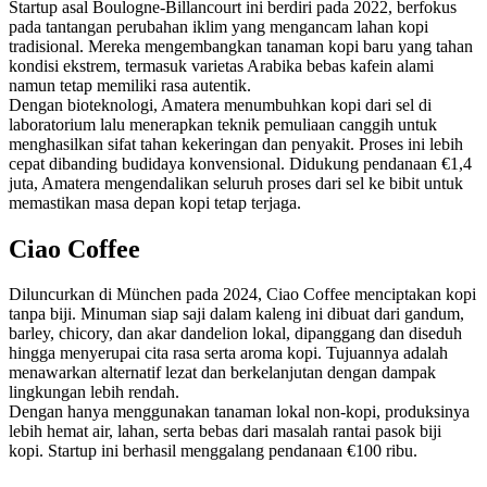
Startup asal Boulogne-Billancourt ini berdiri pada 2022, berfokus
pada tantangan perubahan iklim yang mengancam lahan kopi
tradisional. Mereka mengembangkan tanaman kopi baru yang tahan
kondisi ekstrem, termasuk varietas Arabika bebas kafein alami
namun tetap memiliki rasa autentik.
Dengan bioteknologi, Amatera menumbuhkan kopi dari sel di
laboratorium lalu menerapkan teknik pemuliaan canggih untuk
menghasilkan sifat tahan kekeringan dan penyakit. Proses ini lebih
cepat dibanding budidaya konvensional. Didukung pendanaan €1,4
juta, Amatera mengendalikan seluruh proses dari sel ke bibit untuk
memastikan masa depan kopi tetap terjaga.
Ciao Coffee
Diluncurkan di München pada 2024, Ciao Coffee menciptakan kopi
tanpa biji. Minuman siap saji dalam kaleng ini dibuat dari gandum,
barley, chicory, dan akar dandelion lokal, dipanggang dan diseduh
hingga menyerupai cita rasa serta aroma kopi. Tujuannya adalah
menawarkan alternatif lezat dan berkelanjutan dengan dampak
lingkungan lebih rendah.
Dengan hanya menggunakan tanaman lokal non-kopi, produksinya
lebih hemat air, lahan, serta bebas dari masalah rantai pasok biji
kopi. Startup ini berhasil menggalang pendanaan €100 ribu.