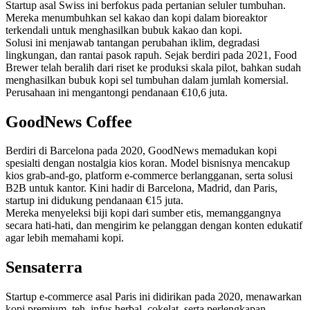
Startup asal Swiss ini berfokus pada pertanian seluler tumbuhan.
Mereka menumbuhkan sel kakao dan kopi dalam bioreaktor
terkendali untuk menghasilkan bubuk kakao dan kopi.
Solusi ini menjawab tantangan perubahan iklim, degradasi
lingkungan, dan rantai pasok rapuh. Sejak berdiri pada 2021, Food
Brewer telah beralih dari riset ke produksi skala pilot, bahkan sudah
menghasilkan bubuk kopi sel tumbuhan dalam jumlah komersial.
Perusahaan ini mengantongi pendanaan €10,6 juta.
GoodNews Coffee
Berdiri di Barcelona pada 2020, GoodNews memadukan kopi
spesialti dengan nostalgia kios koran. Model bisnisnya mencakup
kios grab-and-go, platform e-commerce berlangganan, serta solusi
B2B untuk kantor. Kini hadir di Barcelona, Madrid, dan Paris,
startup ini didukung pendanaan €15 juta.
Mereka menyeleksi biji kopi dari sumber etis, memanggangnya
secara hati-hati, dan mengirim ke pelanggan dengan konten edukatif
agar lebih memahami kopi.
Sensaterra
Startup e-commerce asal Paris ini didirikan pada 2020, menawarkan
kopi premium, teh, infus herbal, cokelat, serta perlengkapan