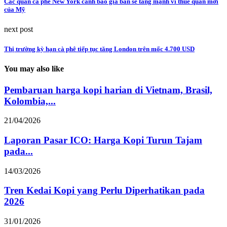
Các quán cà phê New York cảnh báo giá bán sẽ tăng mạnh vì thuế quan mới
của Mỹ
next post
Thị trường kỳ hạn cà phê tiếp tục tăng London trên mốc 4.700 USD
You may also like
Pembaruan harga kopi harian di Vietnam, Brasil,
Kolombia,...
21/04/2026
Laporan Pasar ICO: Harga Kopi Turun Tajam
pada...
14/03/2026
Tren Kedai Kopi yang Perlu Diperhatikan pada
2026
31/01/2026