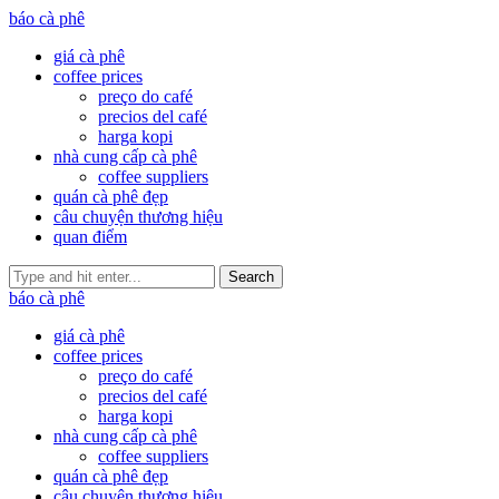
báo cà phê
giá cà phê
coffee prices
preço do café
precios del café
harga kopi
nhà cung cấp cà phê
coffee suppliers
quán cà phê đẹp
câu chuyện thương hiệu
quan điểm
Search
báo cà phê
giá cà phê
coffee prices
preço do café
precios del café
harga kopi
nhà cung cấp cà phê
coffee suppliers
quán cà phê đẹp
câu chuyện thương hiệu