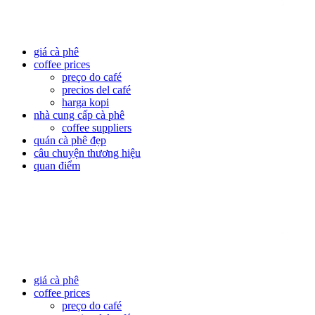
giá cà phê
coffee prices
preço do café
precios del café
harga kopi
nhà cung cấp cà phê
coffee suppliers
quán cà phê đẹp
câu chuyện thương hiệu
quan điểm
giá cà phê
coffee prices
preço do café