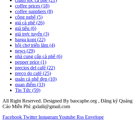
chăm sóc cà phê
(21)
coffee prices
(18)
coffee suppliers
(8)
công nghệ
(5)
giá cà phê
(26)
giá tiêu
(6)
giá trực tuyến
(3)
harga kopi
(22)
hội chợ triển lãm
(4)
news
(29)
nhà cung cấp cà phê
(6)
pepper price
(1)
precios del café
(22)
preço do café
(25)
quán cà phê đẹp
(10)
quan điểm
(33)
Tin Tức
(59)
All Right Reserved. Designed By baocaphe.org , Đăng ký Quảng
Cáo Miễn Phí: gxlaili@gmail.com
Facebook
Twitter
Instagram
Youtube
Rss
Envelope