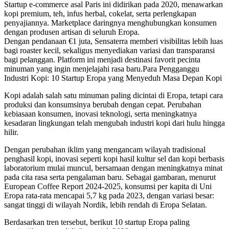
Startup e-commerce asal Paris ini didirikan pada 2020, menawarkan
kopi premium, teh, infus herbal, cokelat, serta perlengkapan
penyajiannya. Marketplace daringnya menghubungkan konsumen
dengan produsen artisan di seluruh Eropa.
Dengan pendanaan €1 juta, Sensaterra memberi visibilitas lebih luas
bagi roaster kecil, sekaligus menyediakan variasi dan transparansi
bagi pelanggan. Platform ini menjadi destinasi favorit pecinta
minuman yang ingin menjelajahi rasa baru.Para Pengganggu
Industri Kopi: 10 Startup Eropa yang Menyeduh Masa Depan Kopi
Kopi adalah salah satu minuman paling dicintai di Eropa, tetapi cara
produksi dan konsumsinya berubah dengan cepat. Perubahan
kebiasaan konsumen, inovasi teknologi, serta meningkatnya
kesadaran lingkungan telah mengubah industri kopi dari hulu hingga
hilir.
Dengan perubahan iklim yang mengancam wilayah tradisional
penghasil kopi, inovasi seperti kopi hasil kultur sel dan kopi berbasis
laboratorium mulai muncul, bersamaan dengan meningkatnya minat
pada cita rasa serta pengalaman baru. Sebagai gambaran, menurut
European Coffee Report 2024-2025, konsumsi per kapita di Uni
Eropa rata-rata mencapai 5,7 kg pada 2023, dengan variasi besar:
sangat tinggi di wilayah Nordik, lebih rendah di Eropa Selatan.
Berdasarkan tren tersebut, berikut 10 startup Eropa paling