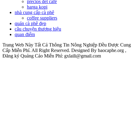
precios del café
harga kopi
nhà cung cấp cà phê
coffee suppliers
quán cà phê đẹp
câu chuyện thương hiệu
quan điểm
Trang Web Này Tất Cả Thông Tin Nông Nghiệp Đều Được Cung
Cấp Miễn Phí. All Right Reserved. Designed By baocaphe.org ,
Đăng ký Quảng Cáo Miễn Phí: gxlaili@gmail.com