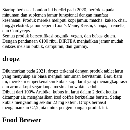
Startup berbasis London ini berdiri pada 2020, berfokus pada
minuman dan suplemen jamur fungsional dengan manfaat
kesehatan. Produk mereka meliputi kopi jamur, matcha, kakao, chai,
hingga ekstrak jamur seperti Lion’s Mane, Reishi, Chaga, Tremella,
dan Cordyceps.
Semua produk bersertifikasi organik, vegan, dan bebas gluten.
Dengan pendanaan €100 ribu, DIRTEA menjadikan jamur mudah
diakses melalui bubuk, campuran, dan gummy.
dropz
Diluncurkan pada 2021, dropz terkenal dengan produk tablet larut
yang menyulap air biasa menjadi minuman bervitamin. Baru-baru
ini, mereka memperkenalkan kubus kopi larut yang menangkap rasa
dan aroma kopi segar tanpa mesin atau waktu seduh.
Dibuat dari 100% Arabika, kubus ini larut dalam 2 detik ketika
dicampur air, menghasilkan iced coffee berkualitas barista. Setiap
kubus mengandung sekitar 22 mg kafein. Dropz berhasil
mengamankan €2,5 juta untuk pengembangan produk ini.
Food Brewer