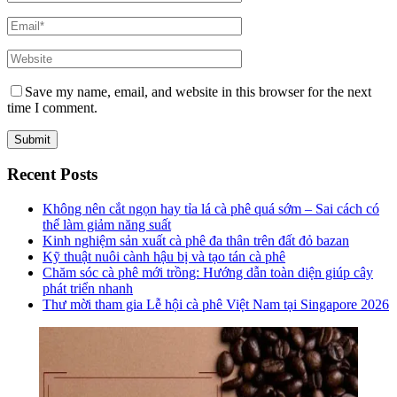
Save my name, email, and website in this browser for the next
time I comment.
Recent Posts
Không nên cắt ngọn hay tỉa lá cà phê quá sớm – Sai cách có
thể làm giảm năng suất
Kinh nghiệm sản xuất cà phê đa thân trên đất đỏ bazan
Kỹ thuật nuôi cành hậu bị và tạo tán cà phê
Chăm sóc cà phê mới trồng: Hướng dẫn toàn diện giúp cây
phát triển nhanh
Thư mời tham gia Lễ hội cà phê Việt Nam tại Singapore 2026