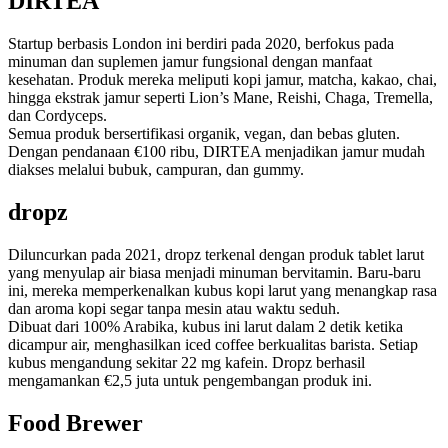
DIRTEA
Startup berbasis London ini berdiri pada 2020, berfokus pada
minuman dan suplemen jamur fungsional dengan manfaat
kesehatan. Produk mereka meliputi kopi jamur, matcha, kakao, chai,
hingga ekstrak jamur seperti Lion’s Mane, Reishi, Chaga, Tremella,
dan Cordyceps.
Semua produk bersertifikasi organik, vegan, dan bebas gluten.
Dengan pendanaan €100 ribu, DIRTEA menjadikan jamur mudah
diakses melalui bubuk, campuran, dan gummy.
dropz
Diluncurkan pada 2021, dropz terkenal dengan produk tablet larut
yang menyulap air biasa menjadi minuman bervitamin. Baru-baru
ini, mereka memperkenalkan kubus kopi larut yang menangkap rasa
dan aroma kopi segar tanpa mesin atau waktu seduh.
Dibuat dari 100% Arabika, kubus ini larut dalam 2 detik ketika
dicampur air, menghasilkan iced coffee berkualitas barista. Setiap
kubus mengandung sekitar 22 mg kafein. Dropz berhasil
mengamankan €2,5 juta untuk pengembangan produk ini.
Food Brewer