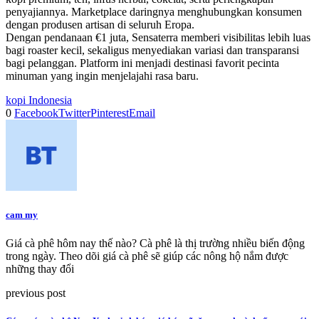
penyajiannya. Marketplace daringnya menghubungkan konsumen
dengan produsen artisan di seluruh Eropa.
Dengan pendanaan €1 juta, Sensaterra memberi visibilitas lebih luas
bagi roaster kecil, sekaligus menyediakan variasi dan transparansi
bagi pelanggan. Platform ini menjadi destinasi favorit pecinta
minuman yang ingin menjelajahi rasa baru.
kopi Indonesia
0
Facebook
Twitter
Pinterest
Email
cam my
Giá cà phê hôm nay thế nào? Cà phê là thị trường nhiều biến động
trong ngày. Theo dõi giá cà phê sẽ giúp các nông hộ nắm được
những thay đổi
previous post