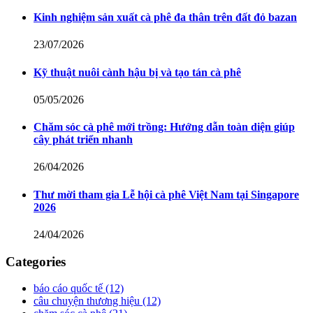
Kinh nghiệm sản xuất cà phê đa thân trên đất đỏ bazan
23/07/2026
Kỹ thuật nuôi cành hậu bị và tạo tán cà phê
05/05/2026
Chăm sóc cà phê mới trồng: Hướng dẫn toàn diện giúp
cây phát triển nhanh
26/04/2026
Thư mời tham gia Lễ hội cà phê Việt Nam tại Singapore
2026
24/04/2026
Categories
báo cáo quốc tế
(12)
câu chuyện thương hiệu
(12)