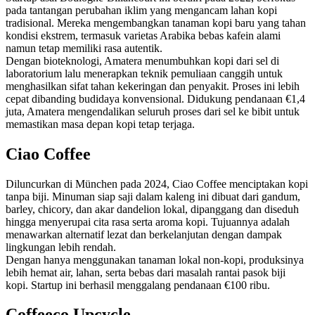
pada tantangan perubahan iklim yang mengancam lahan kopi
tradisional. Mereka mengembangkan tanaman kopi baru yang tahan
kondisi ekstrem, termasuk varietas Arabika bebas kafein alami
namun tetap memiliki rasa autentik.
Dengan bioteknologi, Amatera menumbuhkan kopi dari sel di
laboratorium lalu menerapkan teknik pemuliaan canggih untuk
menghasilkan sifat tahan kekeringan dan penyakit. Proses ini lebih
cepat dibanding budidaya konvensional. Didukung pendanaan €1,4
juta, Amatera mengendalikan seluruh proses dari sel ke bibit untuk
memastikan masa depan kopi tetap terjaga.
Ciao Coffee
Diluncurkan di München pada 2024, Ciao Coffee menciptakan kopi
tanpa biji. Minuman siap saji dalam kaleng ini dibuat dari gandum,
barley, chicory, dan akar dandelion lokal, dipanggang dan diseduh
hingga menyerupai cita rasa serta aroma kopi. Tujuannya adalah
menawarkan alternatif lezat dan berkelanjutan dengan dampak
lingkungan lebih rendah.
Dengan hanya menggunakan tanaman lokal non-kopi, produksinya
lebih hemat air, lahan, serta bebas dari masalah rantai pasok biji
kopi. Startup ini berhasil menggalang pendanaan €100 ribu.
Coffeeco Upcycle