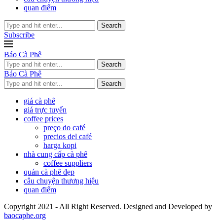
quan điểm
Search
Subscribe
Báo Cà Phê
Search
Báo Cà Phê
Search
giá cà phê
giá trực tuyến
coffee prices
preço do café
precios del café
harga kopi
nhà cung cấp cà phê
coffee suppliers
quán cà phê đẹp
câu chuyện thương hiệu
quan điểm
Copyright 2021 - All Right Reserved. Designed and Developed by
baocaphe.org