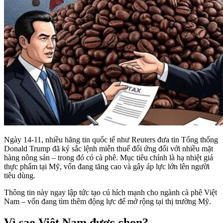
Ngày 14-11, nhiều hãng tin quốc tế như Reuters đưa tin Tổng thống
Donald Trump đã ký sắc lệnh miễn thuế đối ứng đối với nhiều mặt
hàng nông sản – trong đó có cà phê. Mục tiêu chính là hạ nhiệt giá
thực phẩm tại Mỹ, vốn đang tăng cao và gây áp lực lớn lên người
tiêu dùng.
Thông tin này ngay lập tức tạo cú hích mạnh cho ngành cà phê Việt
Nam – vốn đang tìm thêm động lực để mở rộng tại thị trường Mỹ.
Vì sao Việt Nam được chọn?