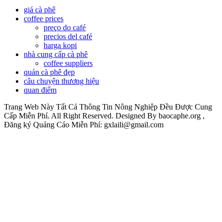
giá cà phê
coffee prices
preço do café
precios del café
harga kopi
nhà cung cấp cà phê
coffee suppliers
quán cà phê đẹp
câu chuyện thương hiệu
quan điểm
Trang Web Này Tất Cả Thông Tin Nông Nghiệp Đều Được Cung
Cấp Miễn Phí. All Right Reserved. Designed By baocaphe.org ,
Đăng ký Quảng Cáo Miễn Phí: gxlaili@gmail.com