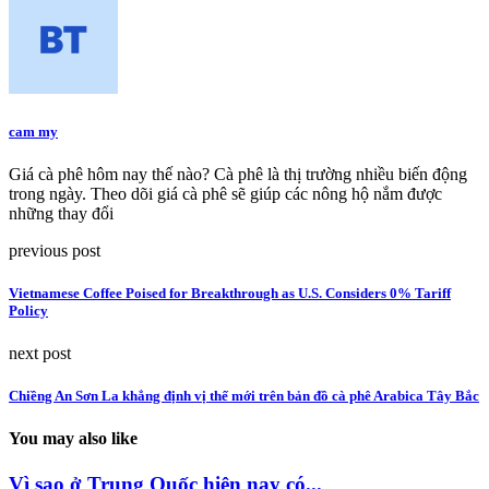
cam my
Giá cà phê hôm nay thế nào? Cà phê là thị trường nhiều biến động
trong ngày. Theo dõi giá cà phê sẽ giúp các nông hộ nắm được
những thay đổi
previous post
Vietnamese Coffee Poised for Breakthrough as U.S. Considers 0% Tariff
Policy
next post
Chiềng An Sơn La khẳng định vị thế mới trên bản đồ cà phê Arabica Tây Bắc
You may also like
Vì sao ở Trung Quốc hiện nay có...