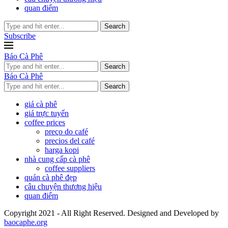
quan điểm
Search
Subscribe
Báo Cà Phê
Search
Báo Cà Phê
Search
giá cà phê
giá trực tuyến
coffee prices
preço do café
precios del café
harga kopi
nhà cung cấp cà phê
coffee suppliers
quán cà phê đẹp
câu chuyện thương hiệu
quan điểm
Copyright 2021 - All Right Reserved. Designed and Developed by
baocaphe.org