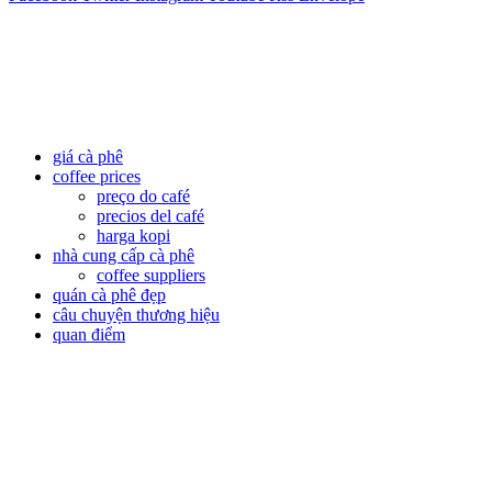
giá cà phê
coffee prices
preço do café
precios del café
harga kopi
nhà cung cấp cà phê
coffee suppliers
quán cà phê đẹp
câu chuyện thương hiệu
quan điểm