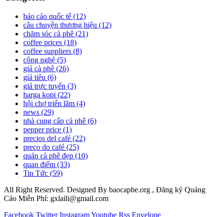
báo cáo quốc tế
(12)
câu chuyện thương hiệu
(12)
chăm sóc cà phê
(21)
coffee prices
(18)
coffee suppliers
(8)
công nghệ
(5)
giá cà phê
(26)
giá tiêu
(6)
giá trực tuyến
(3)
harga kopi
(22)
hội chợ triển lãm
(4)
news
(29)
nhà cung cấp cà phê
(6)
pepper price
(1)
precios del café
(22)
preço do café
(25)
quán cà phê đẹp
(10)
quan điểm
(33)
Tin Tức
(59)
All Right Reserved. Designed By baocaphe.org , Đăng ký Quảng
Cáo Miễn Phí: gxlaili@gmail.com
Facebook
Twitter
Instagram
Youtube
Rss
Envelope