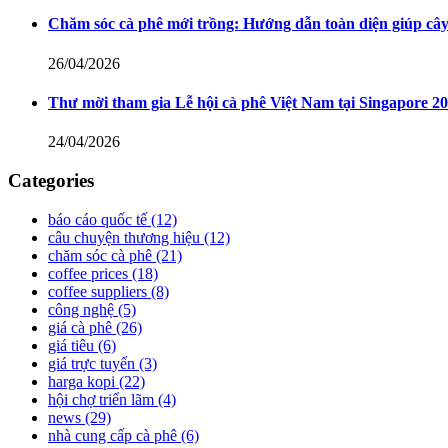
Chăm sóc cà phê mới trồng: Hướng dẫn toàn diện giúp cây
26/04/2026
Thư mời tham gia Lễ hội cà phê Việt Nam tại Singapore 2
24/04/2026
Categories
báo cáo quốc tế
(12)
câu chuyện thương hiệu
(12)
chăm sóc cà phê
(21)
coffee prices
(18)
coffee suppliers
(8)
công nghệ
(5)
giá cà phê
(26)
giá tiêu
(6)
giá trực tuyến
(3)
harga kopi
(22)
hội chợ triển lãm
(4)
news
(29)
nhà cung cấp cà phê
(6)